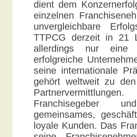
dient dem Konzernerfol
einzelnen Franchisene
unvergleichbare Erfol
TTPCG derzeit in 21 Lä
allerdings nur ein
erfolgreiche Unternehm
seine internationale P
gehört weltweit zu den
Partnervermittlun
Franchisegeber u
gemeinsames, geschäfts
loyale Kunden. Das Fra
seine Franchisenehm