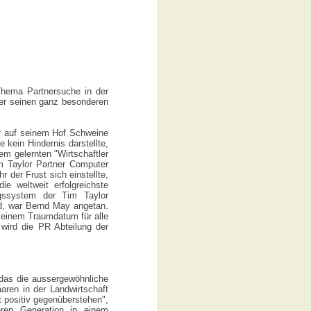
Thema Partnersuche in der
ner seinen ganz besonderen
er auf seinem Hof Schweine
e kein Hindernis darstellte,
em gelernten "Wirtschaftler
m Taylor Partner Computer
der Frust sich einstellte,
e weltweit erfolgreichste
ngssystem der Tim Taylor
nd, war Bernd May angetan.
n einem Traumdatum für alle
wird die PR Abteilung der
 das die aussergewöhnliche
ren in der Landwirtschaft
 positiv gegenüberstehen",
en Generation in einem