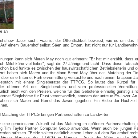
te an
sehshow Bauer sucht Frau ist der Öffentlichkeit bewusst, wie es um das 
st. Auf einem Bauernhof selbst Säen und Ernten, hat nicht nur für Landbewoh
gnungen kann sich Maren May noch gut erinnern: "Er hat mir erzählt, dass 
ich Milchkühe viel lieber", sagt die 27-Jährige und lacht. Dass diese Tatsach
schon bald funkte es zwischen der hauswirtschaftlichen Betriebsleiterin und d
ernt haben sich Maren und ihr Mann Bernd May über das Matching der Ti
ber eine Internet Partnervermittlung versuchte und nach einem knappen Jahr 
espräch mit einem Singleberater der TTPCG. So lautet das Kürzel für di
 der offenen Art des Singleberaters und vom professionellen Vermittlu
türlich auch von den Preisen, welche für das Gebotene einmalig günstig si
nternet Singlebörse für Frust verantwortlich, sondern der untreue Ex-Lover. A
aben sich Maren und Bernd das Jawort gegeben. Ein Video der Hochzeit 
chen.
d Matching der TTPCG bringen Partnerschaften zu Landwirten
 eine gemeinsame Zukunft ist das Matching im späteren Partnerverhalten,
ng Tim Taylor Partner Computer Group anwendet. Wenn auch bei jungen Paa
werden müssen. "Beide sollten natürlich einem Leben auf dem Bauernhof recht
, Group Manager der TTPCG in Bayern
. Auch die Nähe zu der älter