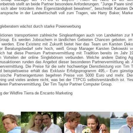
enbetrieb stellt an beide Partner besondere Anforderungen. "Junge Paare sind 
 sich aber trotzdem ihre Eigenständigkeit bewahren", beschreibt
Karsten D
lansprache in der Landwirtschaft voll zum Tragen, wie Harry Baker, Market
ngleberatern wächst durch starke Powerwerbung
tionen transportieren zahlreiche Singleanfragen auch von Landwirten zur 
Group. Es werden Jobsuchern in ländlichen Gebieten Chancen geboten, 
zu werden. Eine Existenz mit Zukunft bietet hier das Team um Karsten Deko
der Beratungsbedarf sehr hoch, weiß Group Manager Karsten Dekowski vo
ch hat diese Premium Partnervermittlung mit Tradition bereits im Jahr 199
en Vorteilen der online Singlebörsen verbunden. Welche andere Dating 
usaktionen runden das Angebot dieser besonderen Partnervermittlung ab. A
rvermittlung. Die Preise für die sehr hochwertige Dienstleistung von Tim T
 beispielsweise erhält das Exklusiv Erfolgsprogramm 495,-- Euro günstige
sische Partneragenturen begehren Preise von 5000 Euro und mehr. Dies
ing und vieles andere nicht, was bei der TTPCG selbstverständlich ist. Yes
deren Partnervermittlung. Der Tim Taylor Partner Computer Group.
 der Wildfire Tierra de Encanto Marketing