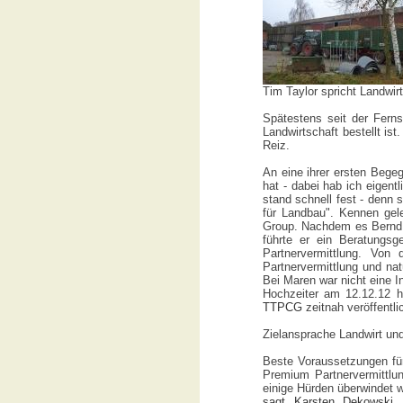
Tim Taylor spricht Landwir
Spätestens seit der Fern
Landwirtschaft bestellt i
Reiz.
An eine ihrer ersten Bege
hat - dabei hab ich eigentl
stand schnell fest - denn 
für Landbau". Kennen gel
Group. Nachdem es Bernd ü
führte er ein Beratungsg
Partnervermittlung. Von
Partnervermittlung und na
Bei Maren war nicht eine I
Hochzeiter am 12.12.12 h
TTPCG
zeitnah veröffentli
Zielansprache Landwirt un
Beste Voraussetzungen für
Premium Partnervermittlu
einige Hürden überwindet 
sagt Karsten Dekowski