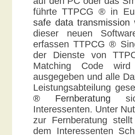
auf den PC oder das Sm
führte TTPCG ® in E
safe data transmission
w
dieser neuen Software
erfassen TTPCG ® Sing
der Dienste von TTPC
Matching Code wird s
ausgegeben und alle Dat
Leistungsabteilung ge
® Fernberatung
sic
Interessenten. Unter Nut
zur Fernberatung stel
dem Interessenten Schri