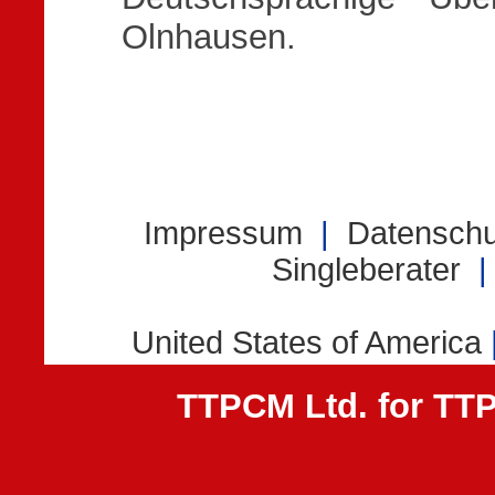
Olnhausen.
TTPCM Ltd. for T