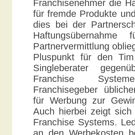
Franchisenehmer die H
für fremde Produkte und 
dies bei der Partnersc
Haftungsübernahme f
Partnervermittlung oblie
Pluspunkt für den Ti
Singleberater gegen
Franchise System
Franchisegeber üblich
für Werbung zur Gewi
Auch hierbei zeigt sic
Franchise Systems. Led
an den Werbekosten bete