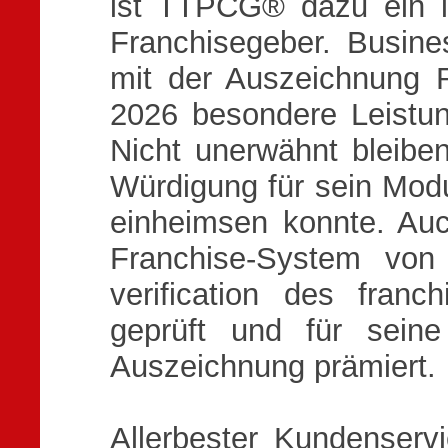
ist TTPCG® dazu ein i
Franchisegeber. Busine
mit der Auszeichnung 
2026 besondere Leistu
Nicht unerwähnt bleibe
Würdigung für sein Modu
einheimsen konnte. Au
Franchise-System vo
verification des franc
geprüft und für sein
Auszeichnung prämiert.
Allerbester Kundenser