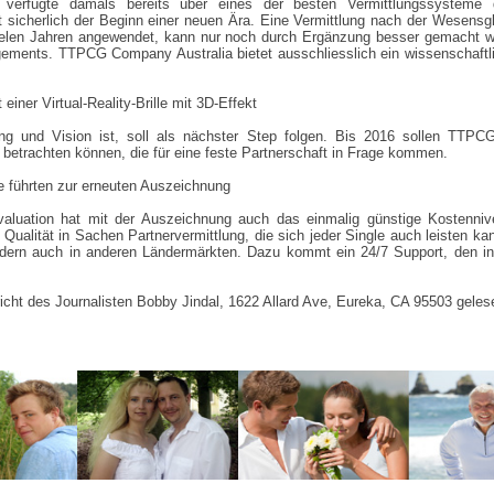
verfügte damals bereits über eines der besten Vermittlungssysteme d
t sicherlich der Beginn einer neuen Ära. Eine Vermittlung nach der Wesensg
ielen Jahren angewendet, kann nur noch durch Ergänzung besser gemacht 
ements. TTPCG Company Australia bietet ausschliesslich ein wissenschaftl
einer Virtual-Reality-Brille mit 3D-Effekt
 und Vision ist, soll als nächster Step folgen. Bis 2016 sollen TTPCG 
 betrachten können, die für eine feste Partnerschaft in Frage kommen.
e führten zur erneuten Auszeichnung
 valuation hat mit der Auszeichnung auch das einmalig günstige Koste
 Qualität in Sachen Partnervermittlung, die sich jeder Single auch leisten k
ondern auch in anderen Ländermärkten. Dazu kommt ein 24/7 Support, den i
cht des Journalisten Bobby Jindal, 1622 Allard Ave, Eureka, CA 95503 geles