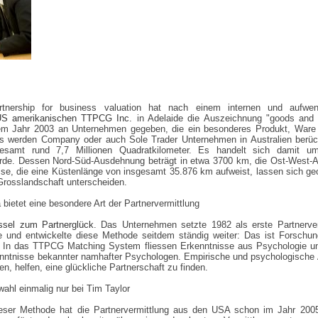
rtnership for business valuation hat nach einem internen und aufwe
S amerikanischen TTPCG Inc.
in Adelaide die Auszeichnung "goods and s
em Jahr 2003 an Unternehmen gegeben, die ein besonderes Produkt, Ware
Es werden Company oder auch Sole Trader Unternehmen in Australien berück
gesamt rund 7,7 Millionen Quadratkilometer. Es handelt sich damit 
Erde. Dessen Nord-Süd-Ausdehnung beträgt in etwa 3700 km, die Ost-West-
se, die eine Küstenlänge von insgesamt 35.876 km aufweist, lassen sich geog
 Grosslandschaft unterscheiden.
ietet eine besondere Art der Partnervermittlung
sel zum Partnerglück
. Das Unternehmen setzte 1982 als erste Partnerver
e und entwickelte diese Methode seitdem ständig weiter: Das ist Forschun
t! In das TTPCG Matching System fliessen Erkenntnisse aus Psychologie un
kenntnisse bekannter namhafter Psychologen. Empirische und psychologische A
 helfen, eine glückliche Partnerschaft zu finden.
ahl einmalig nur bei Tim Taylor
ieser Methode hat die Partnervermittlung aus den USA schon im Jahr 20