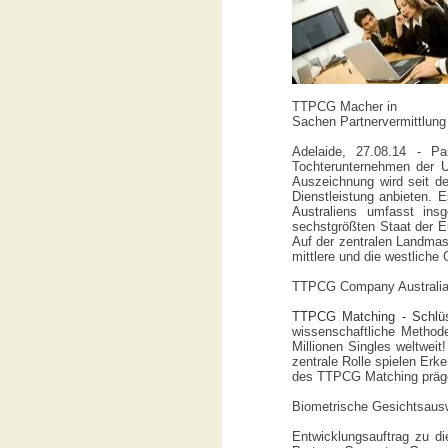
TTPCG Macher in
Sachen Partnervermittlung
Adelaide, 27.08.14 - Pa
Tochterunternehmen der
U
Auszeichnung wird seit d
Dienstleistung anbieten. 
Australiens umfasst ins
sechstgrößten Staat der 
Auf der zentralen Landmas
mittlere und die westliche
TTPCG Company Australia b
TTPCG Matching - Schlüs
wissenschaftliche Method
Millionen Singles weltwei
zentrale Rolle spielen Er
des TTPCG Matching prägen,
Biometrische Gesichtsausw
Entwicklungsauftrag zu d