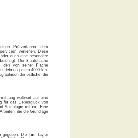
ndigen Prüfverfahren dem
ervices" verliehen. Diese
 oder auch eine besondere
sichtigt. Die Staatsfläche
um den von seiner Fläche
Ausdehnung circa 4000 km.
raphisch die östliche, die
mittlung weltweit auf eine
g für das Liebesglück von
d Soziologie mit ein. Eine
rbeiten, die die Grundlage
05 gegeben. Die
Tim Taylor